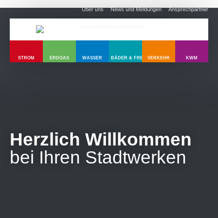
Über uns
News und Meldungen
Ansprechpartner
STROM
ERDGAS
WASSER
BÄDER & FREIZEIT
VERKEHR
KWM
Herzlich Willkommen
bei Ihren Stadtwerken